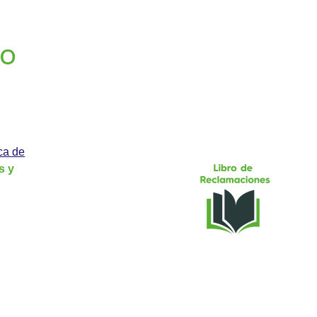
GO
ica de
s y