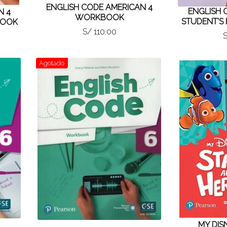
ENGLISH CODE AMERICAN 4
ENGLISH 
N 4
WORKBOOK
STUDENT'S
BOOK
S/ 110.00
S
Agotado
MY DIS