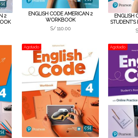
ENGLISH CODE AMERICAN 2
N 2
ENGLISH 
WORKBOOK
BOOK
STUDENT'S
S/ 110.00
S
Agotado
Agotado