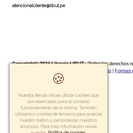
atencionalcliente@libut.pe
Copyright© 2024 Libreria LIBUT
- Todos los derechos 
privacidad
|
Política de garantía y devoluciones
|
Formas 
🍪
cambios
Nuestra tienda virtual utiliza cookies que
son esenciales para el correcto
funcionamiento de la misma. También
utilizamos cookies de terceros para analizar
nuestro tráfico y personalizar nuestros
anuncios. Para más información revise
nuestra
Política de cookies
.