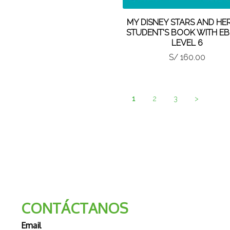
MY DISNEY STARS AND HE
STUDENT'S BOOK WITH E
LEVEL 6
S/ 160.00
1
2
3
>
CONTÁCTANOS
Email