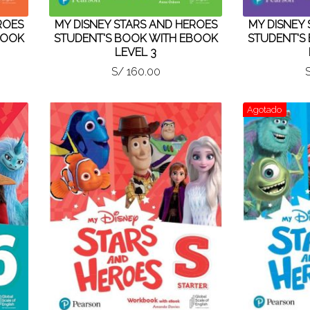
ROES
MY DISNEY STARS AND HEROES
MY DISNEY
BOOK
STUDENT'S BOOK WITH EBOOK
STUDENT'S
LEVEL 3
S/ 160.00
Agotado