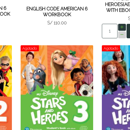
HEROES(AE
N 6
ENGLISH CODE AMERICAN 6
WITH EBO
BOOK
WORKBOOK
S/ 110.00
Agotado
Agotado