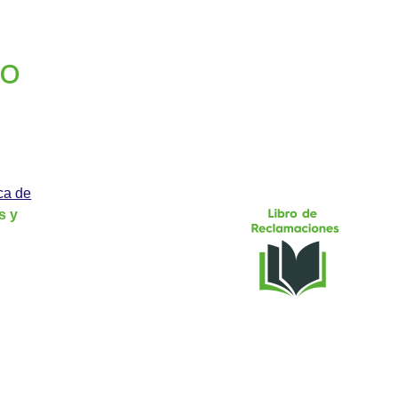
GO
ica de
s y