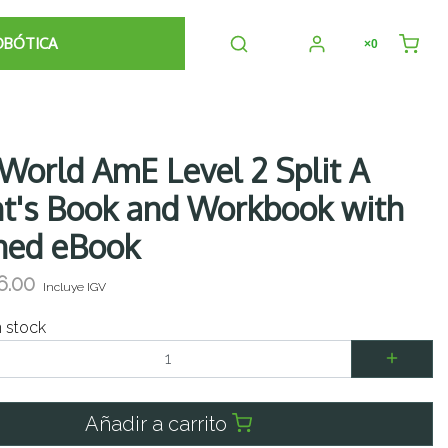
OBÓTICA
×0
World AmE Level 2 Split A
t's Book and Workbook with
ned eBook
6.00
Incluye IGV
n stock
Añadir a carrito