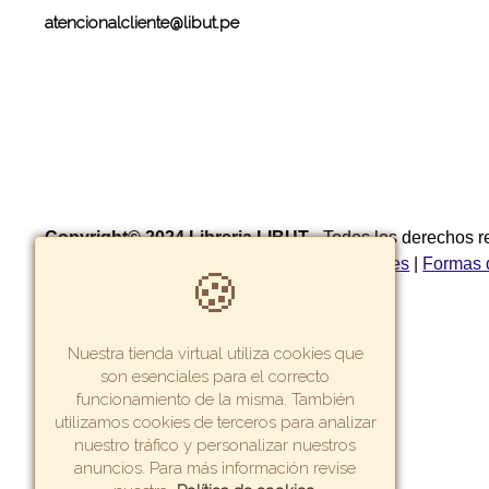
atencionalcliente@libut.pe
Copyright© 2024 Libreria LIBUT
- Todos los derechos 
privacidad
|
Política de garantía y devoluciones
|
Formas 
🍪
cambios
Nuestra tienda virtual utiliza cookies que
son esenciales para el correcto
funcionamiento de la misma. También
utilizamos cookies de terceros para analizar
nuestro tráfico y personalizar nuestros
anuncios. Para más información revise