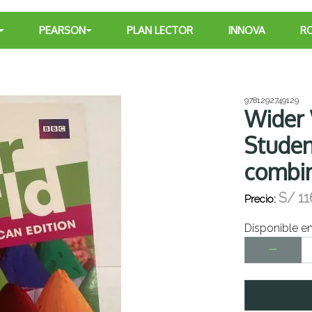
PEARSON
PLAN LECTOR
INNOVA
R
9781292749129
Wider 
Studen
combi
S/
11
Precio:
Disponible e