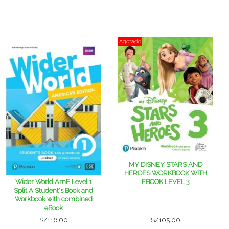
Agotado
MY DISNEY STARS AND
HEROES WORKBOOK WITH
Wider World AmE Level 1
EBOOK LEVEL 3
Split A Student's Book and
Workbook with combined
eBook
S/116.00
S/105.00