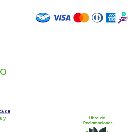
GO
ica de
s y