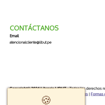
CONTÁCTANOS
Email
atencionalcliente@libut.pe
Copyright© 2024 Libreria LIBUT
- Todos los derechos 
privacidad
|
Política de garantía y devoluciones
|
Formas 
🍪
cambios