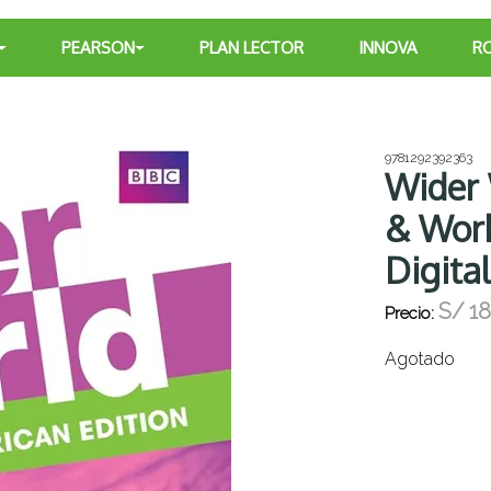
PEARSON
PLAN LECTOR
INNOVA
R
9781292392363
Wider 
& Work
Digita
S/
18
Precio:
Agotado