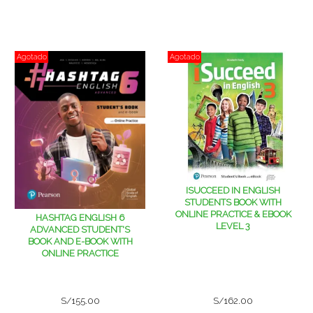
Agotado
Agotado
ISUCCEED IN ENGLISH
STUDENTS BOOK WITH
ONLINE PRACTICE & EBOOK
HASHTAG ENGLISH 6
LEVEL 3
ADVANCED STUDENT'S
BOOK AND E-BOOK WITH
ONLINE PRACTICE
S/155.00
S/162.00