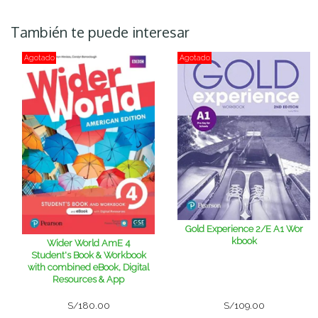
También te puede interesar
Agotado
Agotado
Gold Experience 2/E A1 Wor
kbook
Wider World AmE 4
Student's Book & Workbook
with combined eBook, Digital
Resources & App
S/180.00
S/109.00