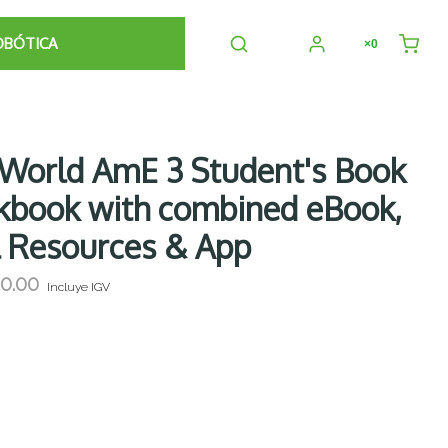
OBÓTICA
×0
World AmE 3 Student's Book
book with combined eBook,
l Resources & App
0.00
Incluye IGV