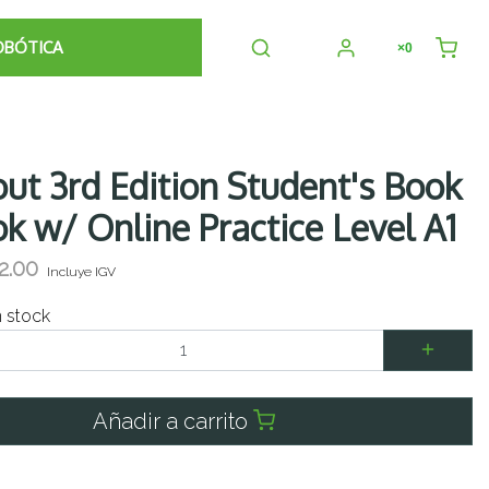
OBÓTICA
×0
ut 3rd Edition Student's Book
k w/ Online Practice Level A1
2.00
Incluye IGV
n stock
Añadir a carrito