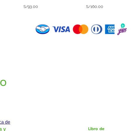
S/93.00
S/160.00
GO
ica de
s y