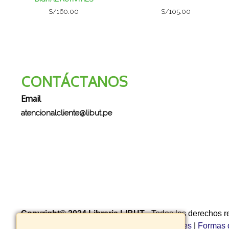
S/160.00
S/105.00
CONTÁCTANOS
Email
atencionalcliente@libut.pe
Copyright© 2024 Libreria LIBUT
- Todos los derechos 
privacidad
|
Política de garantía y devoluciones
|
Formas 