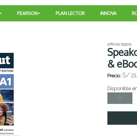
PEARSON
PLAN LECTOR
INNOVA
R
9781292359519
Speako
& eBoo
S/
21
Precio:
Disponible e