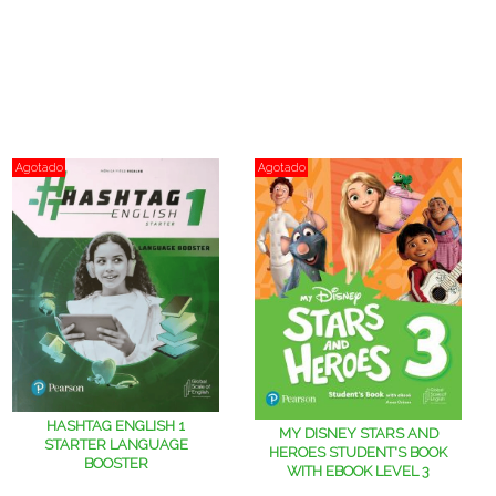
Agotado
Agotado
HASHTAG ENGLISH 1
MY DISNEY STARS AND
STARTER LANGUAGE
HEROES STUDENT'S BOOK
BOOSTER
WITH EBOOK LEVEL 3